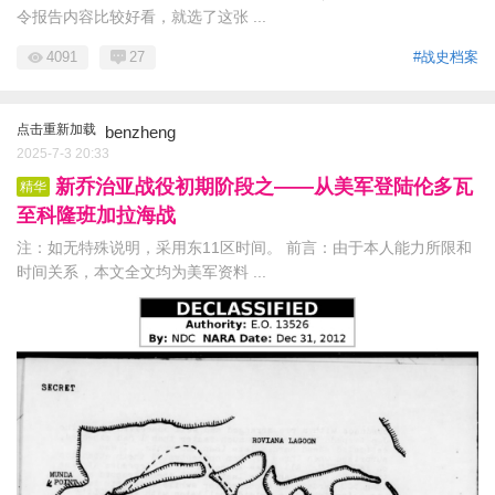
令报告内容比较好看，就选了这张 ...
4091
27
#战史档案
点击重新加载
benzheng
2025-7-3 20:33
新乔治亚战役初期阶段之——从美军登陆伦多瓦
精华
至科隆班加拉海战
注：如无特殊说明，采用东11区时间。 前言：由于本人能力所限和
时间关系，本文全文均为美军资料 ...