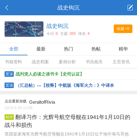
战史钩沉
战史钩沉
收藏
+9
今日:
0
主题:
355
排名:
4
全部
最新
热门
热帖
精华
书籍资料
战史档案
案例分析
书讯相关
主页资讯
战列党人必读之读书卡【史司认证】
置顶
（汇总帖）—【校释】中航版《海军火力：》中译本
置顶
点击重新加载
GeraltofRivia
2024-5-26 13:09
翻译习作：光辉号航空母舰在1941年1月10日的
精华
战斗和损伤
英国皇家海军光辉号航空母舰在1941年1月10日位于地中海马耳他