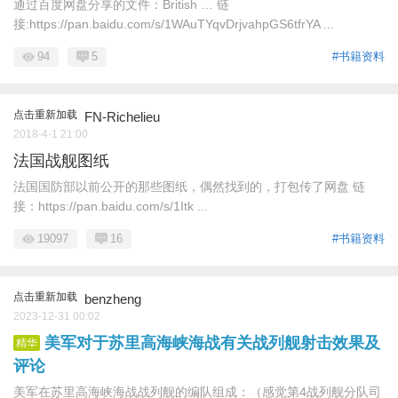
通过百度网盘分享的文件：British … 链
接:https://pan.baidu.com/s/1WAuTYqvDrjvahpGS6tfrYA ...
94
5
#书籍资料
点击重新加载
FN-Richelieu
2018-4-1 21:00
法国战舰图纸
法国国防部以前公开的那些图纸，偶然找到的，打包传了网盘 链
接：https://pan.baidu.com/s/1Itk ...
19097
16
#书籍资料
点击重新加载
benzheng
2023-12-31 00:02
美军对于苏里高海峡海战有关战列舰射击效果及
精华
评论
美军在苏里高海峡海战战列舰的编队组成：（感觉第4战列舰分队司