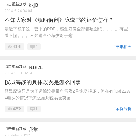
点击重新加载
kkjj8
2014-5-24 04:04
不知大家对《舰船解剖》这套书的评价怎样？
最近下载了这一套书的PDF，感觉好像全部都是图纸。。。。有些
看不懂。。。不知道各位坛友对于这 ...
4378
4
#书讯相关
点击重新加载
N1K2E
2014-5-10 16:14
槟城海战的具体战况是怎么回事
羽黑应该只是为了运输没携带鱼雷及2号炮塔损坏，但在有加装22改
4电探的情况下怎么如此轻易被英国 ...
4298
1
#案例分析
点击重新加载
我靠
2014-4-7 20:42