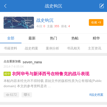
战史钩沉
战史钩沉
收藏
+9
今日:
0
主题:
355
排名:
4
全部
最新
热门
热帖
精华
书籍资料
战史档案
案例分析
书讯相关
主页资讯
点击重新加载
seven_nana
2014-7-8 05:04
衣阿华号与新泽西号在特鲁克的战斗表现
精华
本帖内容未经允许不得转载 原始文件的版权性质为公有领域(Public
domain) 本文的参考资料是衣 ...
6172
6
#战史档案