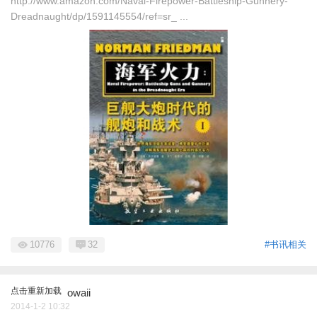
http://www.amazon.com/Naval-Firepower-Battleship-Gunnery-
Dreadnaught/dp/1591145554/ref=sr_ ...
10776
32
#书讯相关
点击重新加载
owaii
2014-1-2 10:32