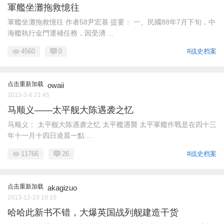
軍艦坐灘拖救憶往
軍艦坐灘拖救憶往 作者58尹宏基 提要： 一、民國88年7月下旬，中
海艦執行金門運補任務，因受湧 ...
4560
0
#战史档案
点击重新加载
owaii
2013-3-6 21:45
马顺义——太平舰大陈遇袭之忆
马顺义： 太平舰大陈遇袭之忆 太平艦遇襲 太平軍艦作戰是在四十三
年十一月十四日凌晨一點 ...
11766
26
#战史档案
点击重新加载
akagizuo
2013-12-23 19:10
哈哈此新书不错，大爆英国战列舰建造干货