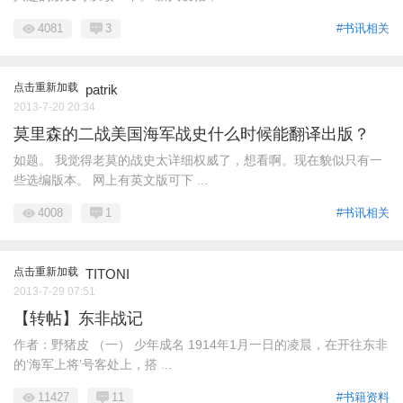
4081
3
#书讯相关
点击重新加载
patrik
2013-7-20 20:34
莫里森的二战美国海军战史什么时候能翻译出版？
如题。 我觉得老莫的战史太详细权威了，想看啊。现在貌似只有一
些选编版本。 网上有英文版可下 ...
4008
1
#书讯相关
点击重新加载
TITONI
2013-7-29 07:51
【转帖】东非战记
作者：野猪皮 （一） 少年成名 1914年1月一日的凌晨，在开往东非
的‘海军上将’号客处上，搭 ...
11427
11
#书籍资料