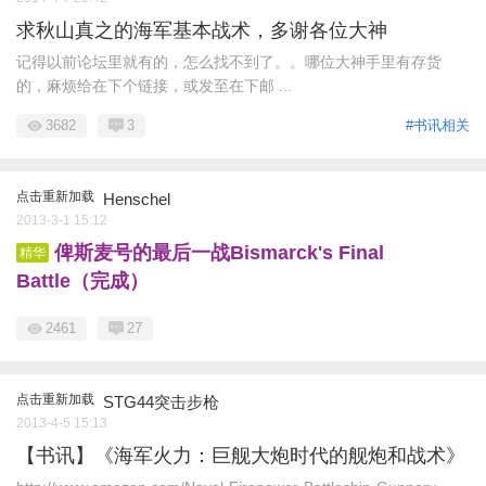
求秋山真之的海军基本战术，多谢各位大神
记得以前论坛里就有的，怎么找不到了。。哪位大神手里有存货
的，麻烦给在下个链接，或发至在下邮 ...
3682
3
#书讯相关
点击重新加载
Henschel
2013-3-1 15:12
俾斯麦号的最后一战Bismarck's Final
精华
Battle（完成）
2461
27
点击重新加载
STG44突击步枪
2013-4-5 15:13
【书讯】《海军火力：巨舰大炮时代的舰炮和战术》