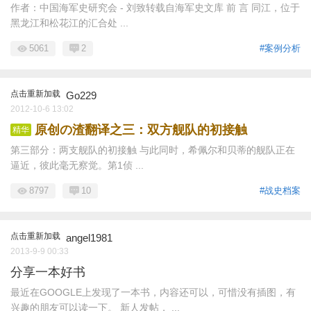
作者：中国海军史研究会 - 刘致转载自海军史文库 前 言 同江，位于
黑龙江和松花江的汇合处 ...
5061
2
#案例分析
点击重新加载
Go229
2012-10-6 13:02
原创の渣翻译之三：双方舰队的初接触
精华
第三部分：两支舰队的初接触 与此同时，希佩尔和贝蒂的舰队正在
逼近，彼此毫无察觉。第1侦 ...
8797
10
#战史档案
点击重新加载
angel1981
2013-9-9 00:33
分享一本好书
最近在GOOGLE上发现了一本书，内容还可以，可惜没有插图，有
兴趣的朋友可以读一下。 新人发帖， ...