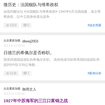
微历史：法国舰队与维希政权
@战列舰论坛 #法国舰队与维希政权# 1940年6月法国战败，成立维
希政权，以中立国身份退出战争。 ...
5324
5
#战史档案
点击重新加载
dlwwj2003
2013-9-13 15:01
日德兰的希佩尔是否称职。
我觉得德国战巡队的希佩尔失职。 虽然他成功的将英国的战巡队和
战列5中队引到公海舰 ...
5136
7
#案例分析
点击重新加载
御用文人
2013-11-3 00:54
1927年中苏海军的三江口富锦之战