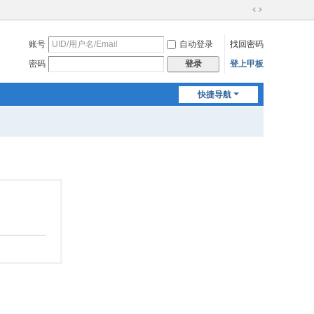
切
换
账号
自动登录
找回密码
到
宽
密码
登上甲板
登录
版
快捷导航