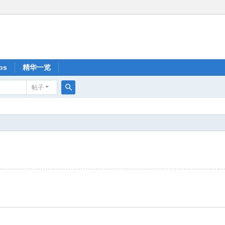
ps
精华一览
帖子
搜
索