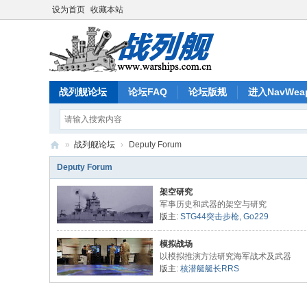
设为首页
收藏本站
战列舰论坛
论坛FAQ
论坛版规
进入NavWea
»
战列舰论坛
›
Deputy Forum
战
Deputy Forum
列
架空研究
舰
军事历史和武器的架空与研究
版主:
STG44突击步枪
,
Go229
模拟战场
以模拟推演方法研究海军战术及武器
版主:
核潜艇艇长RRS