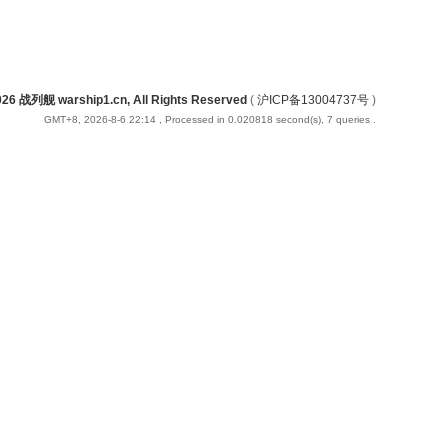
026 战列舰 warship1.cn, All Rights Reserved
(
沪ICP备13004737号
)
GMT+8, 2026-8-6 22:14
, Processed in 0.020818 second(s), 7 queries .