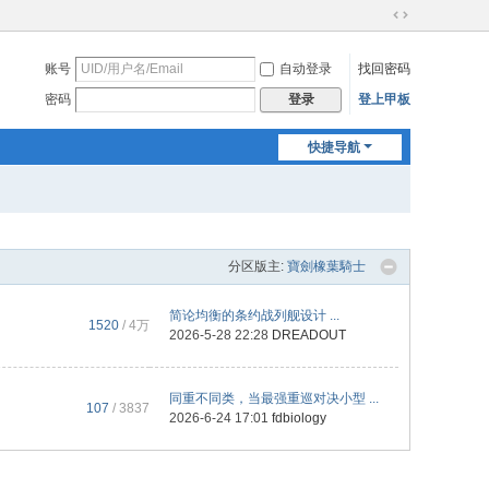
切
换
账号
自动登录
找回密码
到
宽
密码
登上甲板
登录
版
快捷导航
分区版主:
寶劍橡葉騎士
简论均衡的条约战列舰设计 ...
1520
/
4万
2026-5-28 22:28
DREADOUT
同重不同类，当最强重巡对决小型 ...
107
/ 3837
2026-6-24 17:01
fdbiology