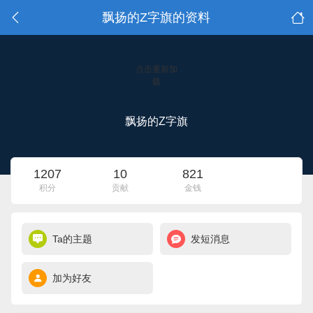
飘扬的Z字旗的资料
点击重新加
载
飘扬的Z字旗
1207
10
821
积分
贡献
金钱
Ta的主题
发短消息
加为好友