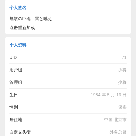
个人签名
無敵の巨砲 雷と吼え
点击重新加载
个人资料
UID
71
用户组
少将
管理组
少将
生日
1984 年 5 月 16 日
性别
保密
居住地
中国 北京市
自定义头衔
外务总督