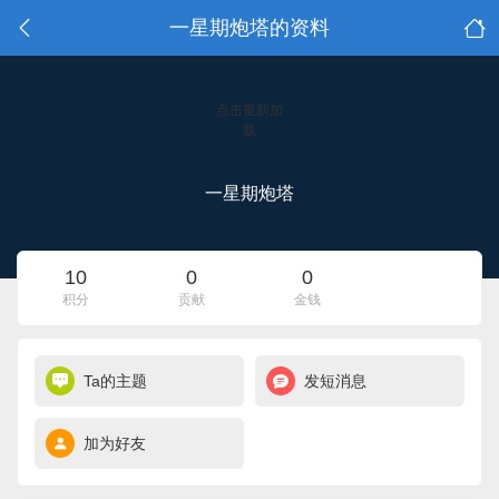
一星期炮塔的资料
点击重新加
载
一星期炮塔
10
0
0
积分
贡献
金钱
Ta的主题
发短消息
加为好友